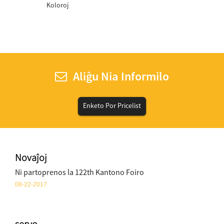
Koloroj
Aliĝu Nia Informilo
Enketo Por Pricelist
Novaĵoj
Ni partoprenos la 122th Kantono Foiro
08-22-2017
servo