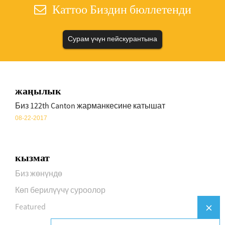
Каттоо Биздин бюллетенди
Сурам үчүн пейскурантына
жаңылык
Биз 122th Canton жарманкесине катышат
08-22-2017
кызмат
Биз жөнүндө
Көп берилүүчү суроолор
Featured