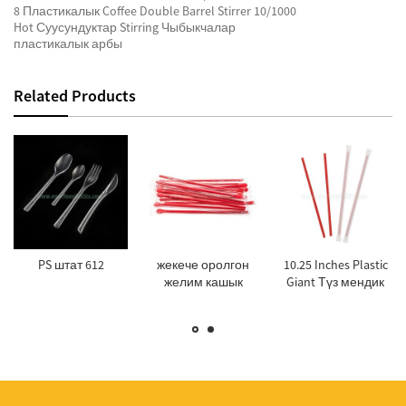
8 Пластикалык Coffee Double Barrel Stirrer 10/1000
Hot Суусундуктар Stirring Чыбыкчалар
пластикалык арбы
Related Products
PS штат 612
жекече оролгон
10.25 Inches Plastic
желим кашык
Giant Түз мендик
тасмасы 6X200mm
...