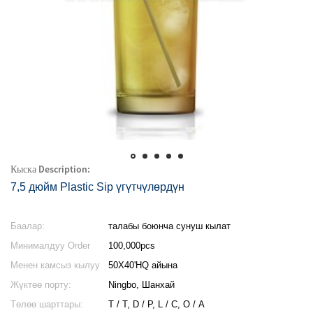
Кыска Description:
7,5 дюйм Plastic Sip үгүтчүлөрдүн
Баалар:
талабы боюнча сунуш кылат
Минималдуу Order
100,000pcs
саны:
Менен камсыз кылуу
50X40'HQ айына
мүмкүнчүлүгү:
Жүктөө порту:
Ningbo, Шанхай
Төлөө шарттары:
T / T, D / P, L / C, O / А