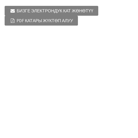
БИЗГЕ ЭЛЕКТРОНДУК КАТ ЖӨНӨТҮҮ
PDF КАТАРЫ ЖҮКТӨП АЛУУ