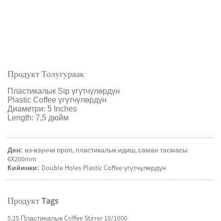
Продукт Толугураак
Пластикалык Sip үгүтчүлөрдүн
Plastic Coffee үгүтчүлөрдүн
Диаметри: 5 Inches
Length: 7,5 дюйм
өз-өзүнчө ороп, пластикалык идиш, саман тасмасы
Ден:
6X200mm
Double Holes Plastic Coffee үгүтчүлөрдүн
Кийинки:
Продукт Tags
5.25 Пластикалык Coffee Stirrer 10/1000