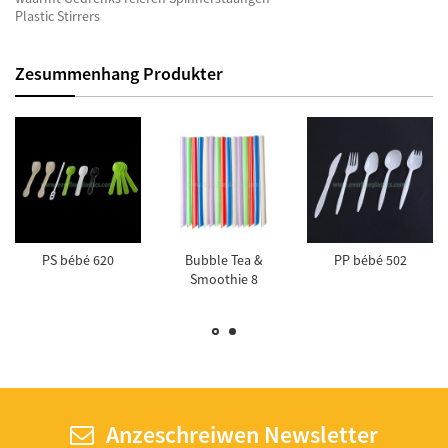
Plastic Stirrers
Zesummenhang Produkter
PS bébé 620
Bubble Tea &
PP bébé 502
Smoothie 8
Zentimeter Plastic
Chalumeauen
Anzeschreiwen Newsletter