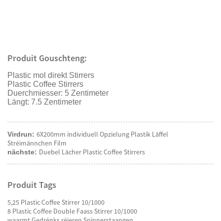
Produit Gouschteng:
Plastic mol direkt Stirrers
Plastic Coffee Stirrers
Duerchmiesser: 5 Zentimeter
Längt: 7.5 Zentimeter
6X200mm individuell Opzielung Plastik Läffel
Virdrun:
Stréimännchen Film
Duebel Lächer Plastic Coffee Stirrers
nächste:
Produit Tags
5,25 Plastic Coffee Stirrer 10/1000
8 Plastic Coffee Double Faass Stirrer 10/1000
waarmt Gedrénks réieren Spinnerstaangen