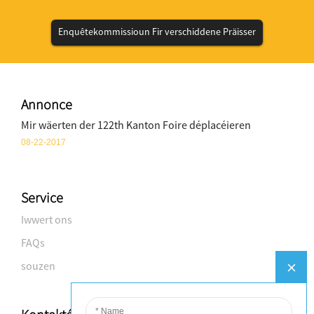
Enquêtekommissioun Fir verschiddene Präisser
Annonce
Mir wäerten der 122th Kanton Foire déplacéieren
08-22-2017
Service
Iwwert ons
FAQs
souzen