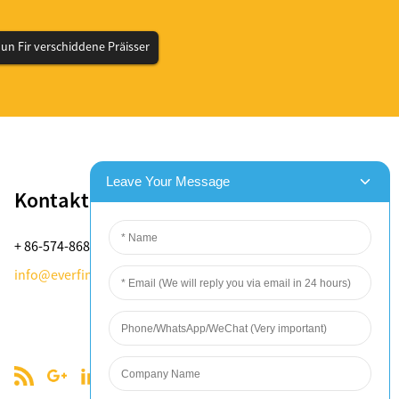
n Fir verschiddene Präisser
Kontaktéiert eis
+ 86-574-8688-8583
info@everfineplastics.com