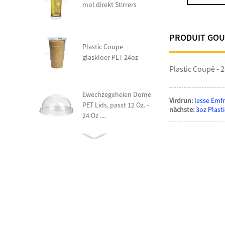
mol direkt Stirrers
PRODUIT GOU
Plastic Coupe
glaskloer PET 24oz
Plastic Coupë - 
Ewechzegeheien Dome
Virdrun:
Iesse Ëmfr
PET Lids, passt 12 Oz. -
nächste:
3oz Plast
24 Oz ....
Compostable Heavy
Gewiicht
évaluatiounssysteme
Läffel
Plastic Faarf Änneren
Läffelen