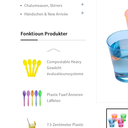
Plastic Coupe
Chalumeauen, Stirrers
glaskloer PET 24oz
Händschen & New Arrivée
Ewechzegeheien Dome
Fonktioun Produkter
PET Lids, passt 12 Oz. -
24 Oz ....
Compostable Heavy
Gewiicht
évaluatiounssysteme
Läffel
Plastic Faarf Änneren
Läffelen
7.5 Zentimeter Plastic