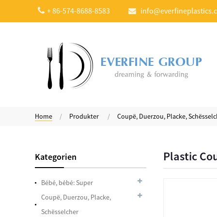
+ 86-574-8688-8583
info@everfineplastics.
Compostable Heavy
Gewiicht
évaluatiounssysteme
Läffel
Home
Produkter
Coupë, Duerzou, Placke, Schësselc
Plastic Faarf Änneren
Läffelen
Plastic Co
Kategorien
7.5 Zentimeter Plastic
Bébé, bébé: Super
mol direkt Stirrers
Coupë, Duerzou, Placke,
Schësselcher