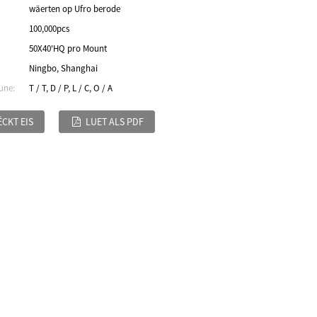
wäerten op Ufro berode
100,000pcs
50X40'HQ pro Mount
Ningbo, Shanghai
une:
T / T, D / P, L / C, O / A
CKT EIS
LUET ALS PDF