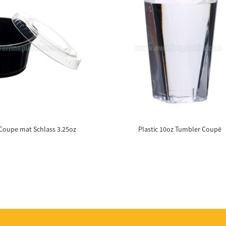
 Coupe mat Schlass 3.25oz
Plastic 10oz Tumbler Coupë