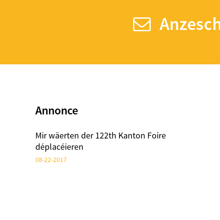
Gewiicht
Anzesch
évaluatiounssysteme
Läffel
Plastic Faarf Änneren
Läffelen
Annonce
7.5 Zentimeter Plastic
mol direkt Stirrers
Mir wäerten der 122th Kanton Foire
déplacéieren
Plastic Coupe
08-22-2017
glaskloer PET 24oz
Ewechzegeheien Dome
PET Lids, passt 12 Oz. -