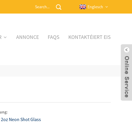
Englesch
R
ANNONCE
FAQS
KONTAKTÉIERT EIS
ung:
- 2oz Neon Shot Glass