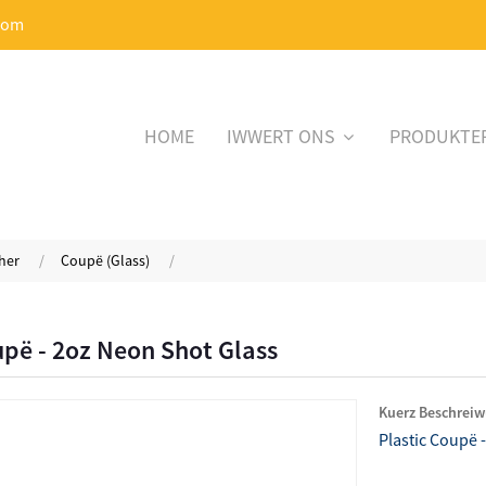
com
HOME
IWWERT ONS
PRODUKTE
her
Coupë (Glass)
upë - 2oz Neon Shot Glass
Kuerz Beschreiw
Plastic Coupë 