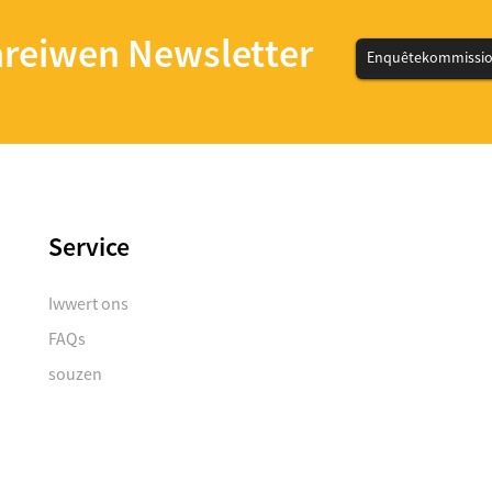
reiwen Newsletter
Enquêtekommissiou
Service
Iwwert ons
FAQs
souzen