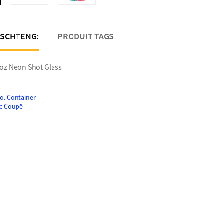
SCHTENG:
PRODUIT TAGS
2oz Neon Shot Glass
o. Container
ic Coupë