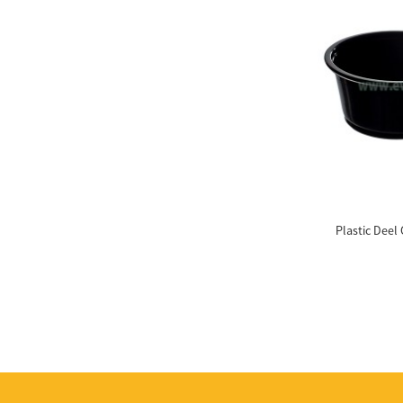
Plastic Faarf Änneren
Läffelen
7.5 Zentimeter Plastic
mol direkt Stirrers
Plastic Coupe
Plastic Medezin Cup 1 Oz
Plastic Deel
glaskloer PET 24oz
Ewechzegeheien Dome
PET Lids, passt 12 Oz. -
24 Oz ....
Compostable Heavy