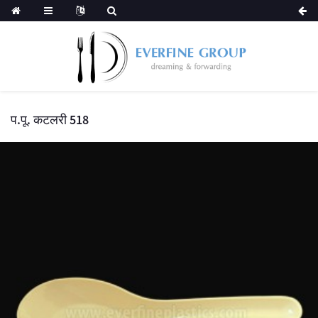
प.पू. कटलरी 518