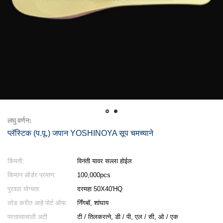
लघु वर्णन:
प्लॅस्टिक (प.पू.) जपान YOSHINOYA सूप चमच्याने
किंमती:
विनंती यावर सल्ला होईल
किमान ऑर्डर प्रमाण:
100,000pcs
पुरवठा योग्यता:
दरमहा 50X40'HQ
लोड करीत आहे पोर्ट ऑफ
निँगबॉ, शांघाय
परताव्यासाठी अटी
टी / तिलकरत्ने, डी / पी, एल / सी, ओ / एक