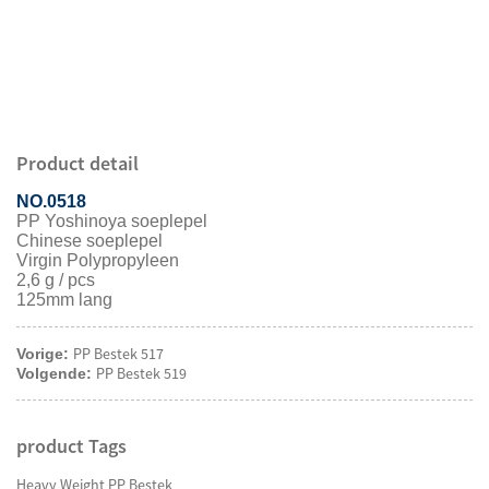
Product detail
NO.0518
PP Yoshinoya soeplepel
Chinese soeplepel
Virgin Polypropyleen
2,6 g / pcs
125mm lang
PP Bestek 517
Vorige:
PP Bestek 519
Volgende:
product Tags
Heavy Weight PP Bestek