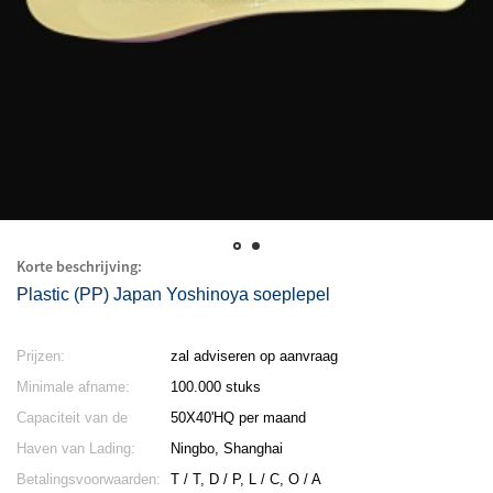
Korte beschrijving:
Plastic (PP) Japan Yoshinoya soeplepel
Prijzen:
zal adviseren op aanvraag
Minimale afname:
100.000 stuks
Capaciteit van de
50X40'HQ per maand
levering:
Haven van Lading:
Ningbo, Shanghai
Betalingsvoorwaarden:
T / T, D / P, L / C, O / A