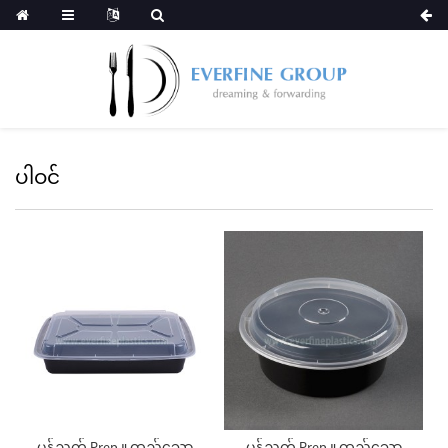
ပါဝင်
မုန့်ညက့် Prep ။ ထည့်သော
မုန့်ညက့် Prep ။ ထည့်သော