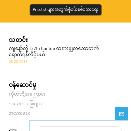
Pricelist များအတွက်စုံစမ်းစစ်ဆေးရေး
သတင်း
ကျနော်တို့ 122th Canton တရားမျှတသောတက်
ရောက်ရန်လိမ့်မယ်
08-22-2017
ဝန်ဆောင်မှု
ကိုယ်တို့အကြောင်း
အမေးအဖြေများ
အသားပေး