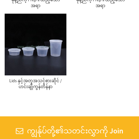
အရာ
အရာ
Lids နှင့်အတူအသင့်စားဆိုင် /
ဟင်းချိုကွန်တိန်နာ
ကျွန်ုပ်တို့၏သတင်းလွှာကို Join